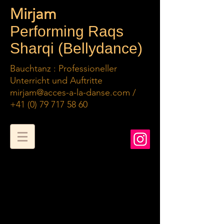
Mirjam
Performing Raqs
Sharqi (Bellydance)
Bauchtanz : Professioneller
Unterricht und Auftritte
mirjam@acces-a-la-danse.com /
+41 (0) 79 717 58 60